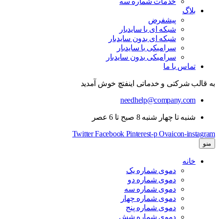
خدمات شماره سه
بلاگ
پیشفرض
شبکه ای با سایدبار
شبکه ای بدون سایدبار
سرامیکی با سایدبار
سرامیکی بدون سایدبار
تماس با ما
به قالب شرکتی و خدماتی اینفتچ خوش آمدید
needhelp@company.com
شنبه تا چهار شنبه 8 صبح تا 6 عصر
Twitter
Facebook
Pinterest-p
Ovaicon-instagram
منو
خانه
دموی شماره یک
دموی شماره دو
دموی شماره سه
دموی شماره چهار
دموی شماره پنج
دموی شماره شش