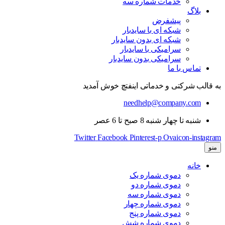
خدمات شماره سه
بلاگ
پیشفرض
شبکه ای با سایدبار
شبکه ای بدون سایدبار
سرامیکی با سایدبار
سرامیکی بدون سایدبار
تماس با ما
به قالب شرکتی و خدماتی اینفتچ خوش آمدید
needhelp@company.com
شنبه تا چهار شنبه 8 صبح تا 6 عصر
Twitter
Facebook
Pinterest-p
Ovaicon-instagram
منو
خانه
دموی شماره یک
دموی شماره دو
دموی شماره سه
دموی شماره چهار
دموی شماره پنج
دموی شماره شش