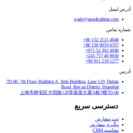
آدرس ایمیل
wade@amajholding.com
شماره تماس
4046 2121 152 86+
6357 0059 159 86+
4046 302 52 971+
9650 46 757 245+
1277 218 911 98+
آدرس
7D-06, 7th Floor, Building A, Jiafa Building, Lane 129, Datian
Road, Jing an District, Shanghai
上海市静安区大田路129弄嘉发大厦A栋7楼7D-06
دسترسی سریع
ثبت سفارش
پیگیری سفارش
محاسبه CBM