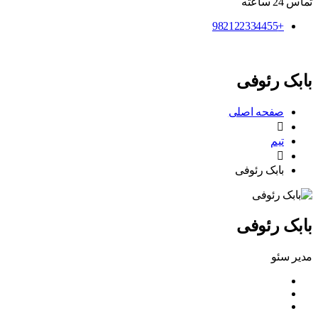
تماس 24 ساعته
+982122334455
بابک رئوفی
صفحه اصلی
تیم
بابک رئوفی
بابک رئوفی
مدیر سئو