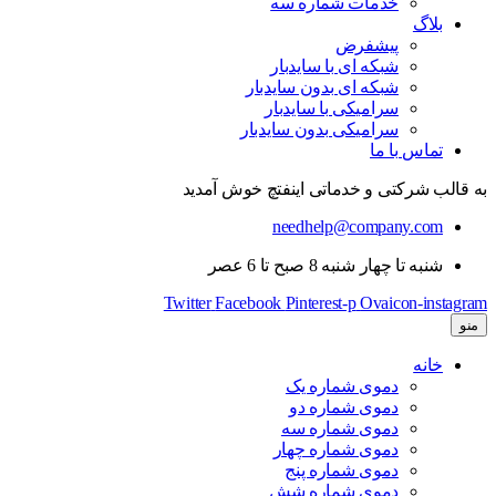
خدمات شماره سه
بلاگ
پیشفرض
شبکه ای با سایدبار
شبکه ای بدون سایدبار
سرامیکی با سایدبار
سرامیکی بدون سایدبار
تماس با ما
به قالب شرکتی و خدماتی اینفتچ خوش آمدید
needhelp@company.com
شنبه تا چهار شنبه 8 صبح تا 6 عصر
Twitter
Facebook
Pinterest-p
Ovaicon-instagram
منو
خانه
دموی شماره یک
دموی شماره دو
دموی شماره سه
دموی شماره چهار
دموی شماره پنج
دموی شماره شش