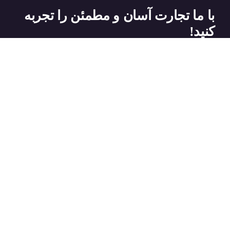
با ما تجارت آسان و مطمئن را تجربه
کنید!
تماس با ما
تماس با ما
آدرس ایمیل
wade@amajholding.com
شماره تماس