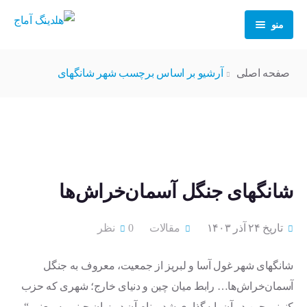
منو
خانه
صفحه اصلی
آرشیو بر اساس برچسب شهر شانگهای
درباره ما
خدمات
اخبار و مقالات
حمل و نقل بین المللی
شانگهای جنگل آسمان‌خراش‌ها
مقالات
سفارشات
منبع یابی و خرید کالا
محاسبه CBM
ثبت سفارش
ویدیو های آموزشی
مشاوره بازرگانی و واردات از چین
تاریخ ۲۴ آذر ۱۴۰۳
مقالات
0 نظر
رویدادها
سوالات متداول
رهگیری سفارش
خدمات پرداخت ارزی
شانگهای شهر غول آسا و لبریز از جمعیت، معروف به جنگل
آسمان‌خراش‌ها… رابط میان چین و دنیای خارج؛ شهری که حزب
اخبار
تماس با ما
مشاوره توسعه کسب و کار
کنونی چین در آن پایه‌گذاری شد و نام آن در زبان چینی به معنی “بر