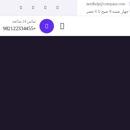
needhelp@company.com
 شنبه 8 صبح تا 6 عصر
تماس 24 ساعته
+982122334455