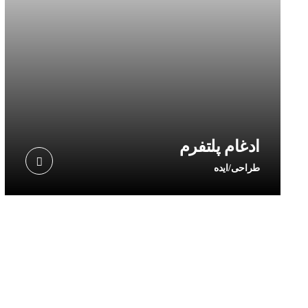
ادغام پلتفرم
طراحی/ایده