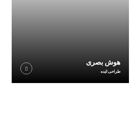
هوش بصری
طراحی/ایده